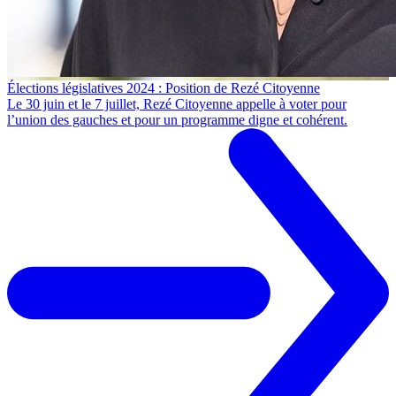
Élections législatives 2024 : Position de Rezé Citoyenne
Le 30 juin et le 7 juillet, Rezé Citoyenne appelle à voter pour
l’union des gauches et pour un programme digne et cohérent.