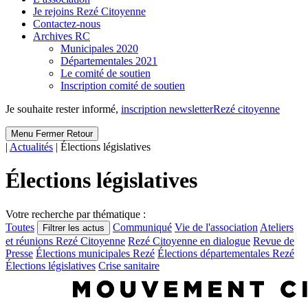
Je rejoins Rezé Citoyenne
Contactez-nous
Archives RC
Municipales 2020
Départementales 2021
Le comité de soutien
Inscription comité de soutien
Je souhaite rester informé,
inscription newsletter
Rezé citoyenne
Menu
Fermer
Retour
|
Actualités
|
Élections législatives
Élections législatives
Votre recherche par thématique :
Toutes
Communiqué
Vie de l'association
Ateliers
Filtrer les actus
et réunions Rezé Citoyenne
Rezé Citoyenne en dialogue
Revue de
Presse
Élections municipales Rezé
Élections départementales Rezé
Élections législatives
Crise sanitaire