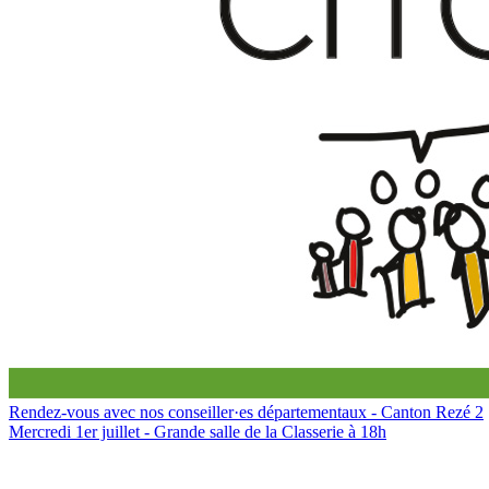
Rendez-vous avec nos conseiller·es départementaux - Canton Rezé 2
Mercredi 1er juillet - Grande salle de la Classerie à 18h