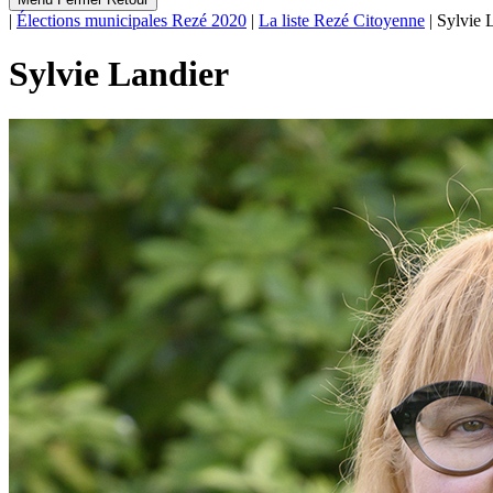
|
Élections municipales Rezé 2020
|
La liste Rezé Citoyenne
|
Sylvie 
Sylvie Landier