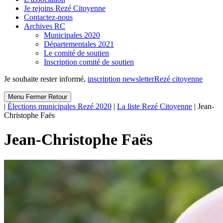
Je rejoins Rezé Citoyenne
Contactez-nous
Archives RC
Municipales 2020
Départementales 2021
Le comité de soutien
Inscription comité de soutien
Je souhaite rester informé,
inscription newsletter
Rezé citoyenne
Menu
Fermer
Retour
|
Élections municipales Rezé 2020
|
La liste Rezé Citoyenne
|
Jean-
Christophe Faës
Jean-Christophe Faës