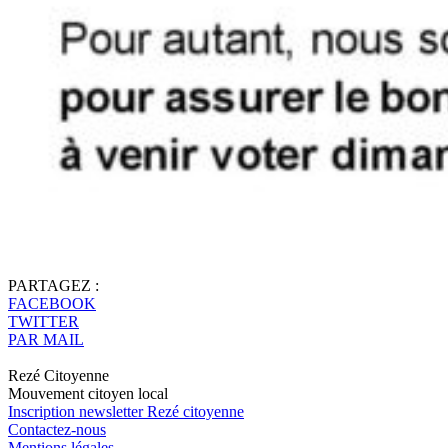
PARTAGEZ :
FACEBOOK
TWITTER
PAR MAIL
Rezé Citoyenne
Mouvement citoyen local
Inscription newsletter Rezé citoyenne
Contactez-nous
Mentions légales